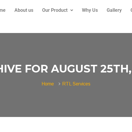
me
About us
Our Product
Why Us
Gallery
IVE FOR AUGUST 25TH,
Home
RTL Services