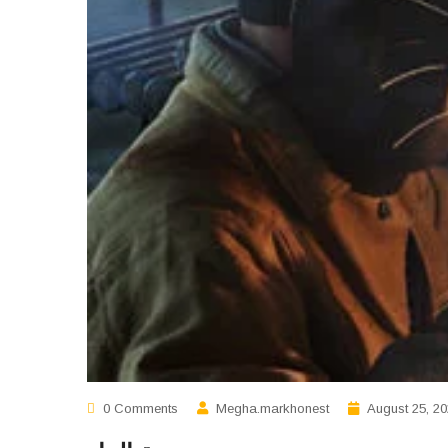
0 Comments
Megha.markhonest
August 25, 2