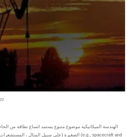
022
الهندسة الميكانيكية موضوع متنوع يستمد اتساع نطاقه من الحاج
الصغيرة (على سبيل المثال ،  (e.g., spacecraft and