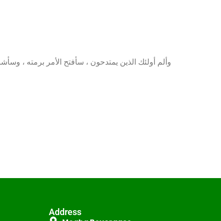
وألم أولئك الذين يمتدحون ، سأفتح الأمر برمته ، وسأ ،
Address